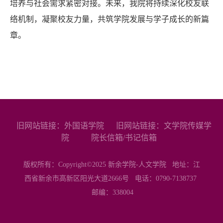
培养与社会需求紧密对接。未来，我院将持续深化校友联
络机制，凝聚校友力量，共筑
学院
发展与学子成长的新篇
章。
旧网站链接：外国语学院
旧网站链接：文学院传媒学
院
院长信箱/书记信箱
版权所有：Copyright©2025 新余学院-人文学院 地址：江
西省新余市高新区阳光大道2666号 电话：0790-7138737
邮编：338004