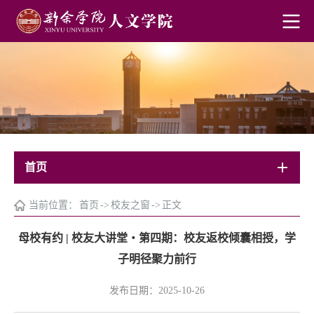
首页
当前位置：
首页
->
校友之窗
->
正文
母校有约 | 校友大讲堂・第四期：校友返校倾囊相授，学
子明径聚力前行
发布日期：2025-10-26