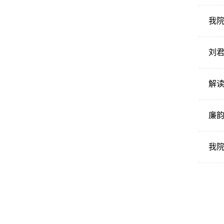
我院
刘
解
廉
我