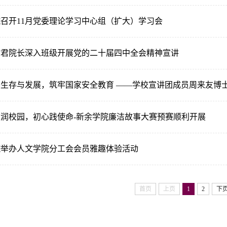
召开11月党委理论学习中心组（扩大）学习会
君君院长深入班级开展党的二十届四中全会精神宣讲
读生存与发展，筑牢国家安全教育 ——学校宣讲团成员周来友博
韵润校园，初心践使命-新余学院廉洁故事大赛预赛顺利开展
院举办人文学院分工会会员雅趣体验活动
首页
上页
1
2
下