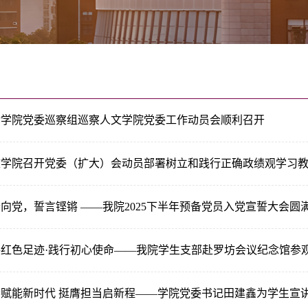
余学院党委巡察组巡察人文学院党委工作动员会顺利召开
文学院召开党委（扩大）会动员部署树立和践行正确政绩观学习
向党，誓言铿锵 ——我院2025下半年预备党员入党宣誓大会圆
寻红色足迹·践行初心使命——我院学生支部赴罗坊会议纪念馆参
春赋能新时代 挺膺担当启新程——学院党委书记田建鑫为学生宣