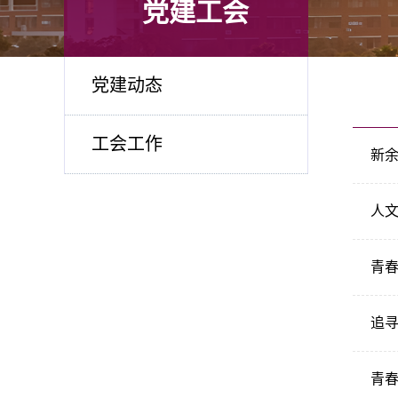
党建工会
党建动态
工会工作
新
人
青春
追
青