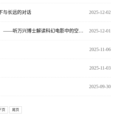
当下与长远的对话
2025-12-02
应星书院·应星讲堂（第1期，总第3期）|身陷“迷宫”：困守还是破局？ ——听万兴博士解读科幻电影中的空间隐喻与现实启示
2025-12-01
2025-11-06
2025-11-03
2025-09-30
下页
尾页